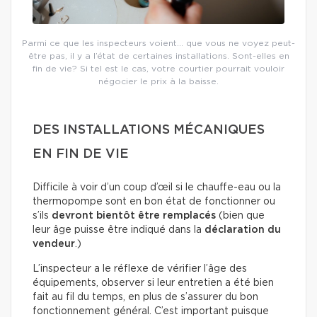
Parmi ce que les inspecteurs voient… que vous ne voyez peut-
être pas, il y a l’état de certaines installations. Sont-elles en
fin de vie? Si tel est le cas, votre courtier pourrait vouloir
négocier le prix à la baisse.
DES INSTALLATIONS MÉCANIQUES
EN FIN DE VIE
Difficile à voir d’un coup d’œil si le chauffe-eau ou la
thermopompe sont en bon état de fonctionner ou
s’ils
devront bientôt être remplacés
(bien que
leur âge puisse être indiqué dans la
déclaration du
vendeur
.)
L’inspecteur a le réflexe de vérifier l’âge des
équipements, observer si leur entretien a été bien
fait au fil du temps, en plus de s’assurer du bon
fonctionnement général. C’est important puisque