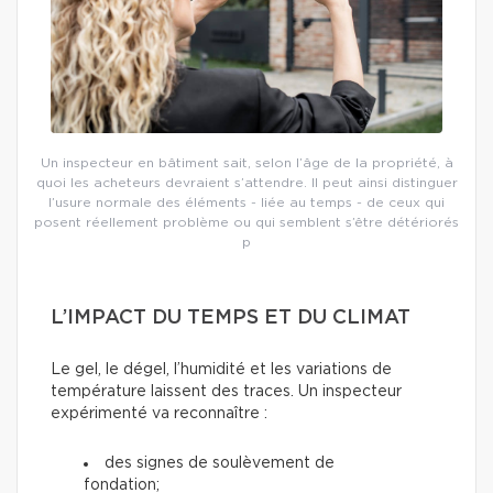
Un inspecteur en bâtiment sait, selon l’âge de la propriété, à
quoi les acheteurs devraient s’attendre. Il peut ainsi distinguer
l’usure normale des éléments - liée au temps - de ceux qui
posent réellement problème ou qui semblent s’être détériorés
p
L’IMPACT DU TEMPS ET DU CLIMAT
Le gel, le dégel, l’humidité et les variations de
température laissent des traces. Un inspecteur
expérimenté va reconnaître :
des signes de soulèvement de
fondation;