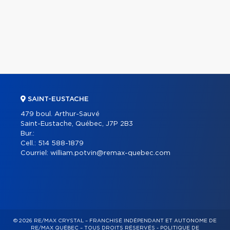
SAINT-EUSTACHE
479 boul. Arthur-Sauvé
Saint-Eustache, Québec, J7P 2B3
Bur.:
Cell.:
514 588-1879
Courriel:
william.potvin@remax-quebec.com
© 2026 RE/MAX CRYSTAL – FRANCHISÉ INDÉPENDANT ET AUTONOME DE
RE/MAX QUÉBEC – TOUS DROITS RÉSERVÉS -
POLITIQUE DE