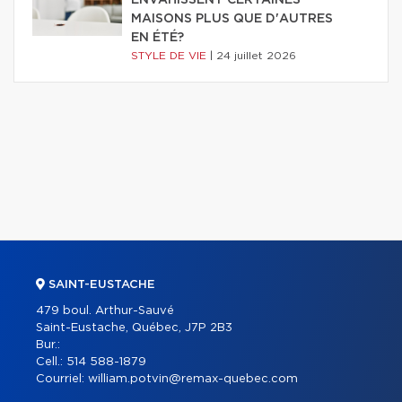
ENVAHISSENT CERTAINES
MAISONS PLUS QUE D'AUTRES
EN ÉTÉ?
STYLE DE VIE
|
24 juillet 2026
SAINT-EUSTACHE
479 boul. Arthur-Sauvé
Saint-Eustache, Québec, J7P 2B3
Bur.:
Cell.:
514 588-1879
Courriel:
william.potvin@remax-quebec.com